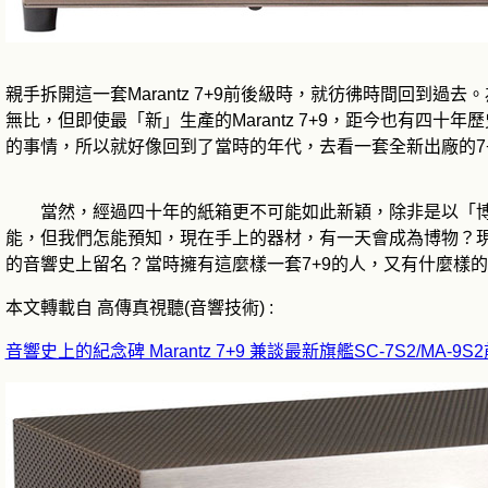
親手拆開這一套Marantz 7+9前後級時，就彷彿時間回到過去
無比，但即使最「新」生產的Marantz 7+9，距今也有四十
的事情，所以就好像回到了當時的年代，去看一套全新出廠的7
當然，經過四十年的紙箱更不可能如此新穎，除非是以「博
能，但我們怎能預知，現在手上的器材，有一天會成為博物？
的音響史上留名？當時擁有這麼樣一套7+9的人，又有什麼樣
本文轉載自 高傳真視聽(音響技術) :
音響史上的紀念碑 Marantz 7+9 兼談最新旗艦SC-7S2/M