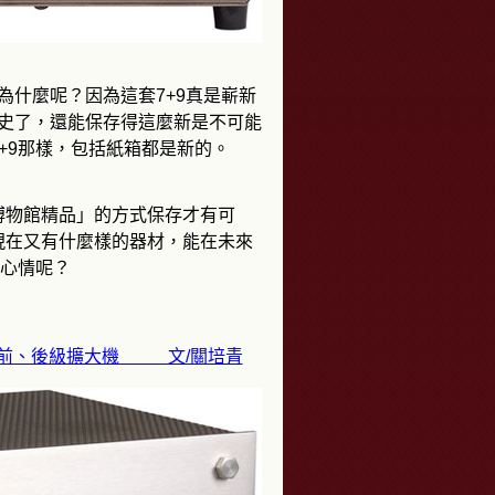
。為什麼呢？因為這套7+9真是嶄新
年歷史了，還能保存得這麼新是不可能
+9那樣，包括紙箱都是新的。
物館精品」的方式保存才有可
現在又有什麼樣的器材，能在未來
的心情呢？
A-9S2前、後級擴大機 文/關培青